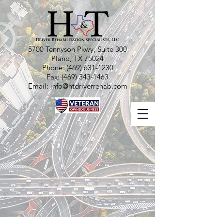
5700 Tennyson Pkwy, Suite 300
Plano, TX 75024
Phone:
(469) 631-1230
Fax:
(469) 343-1463
Email:
info@htdriverrehab.com